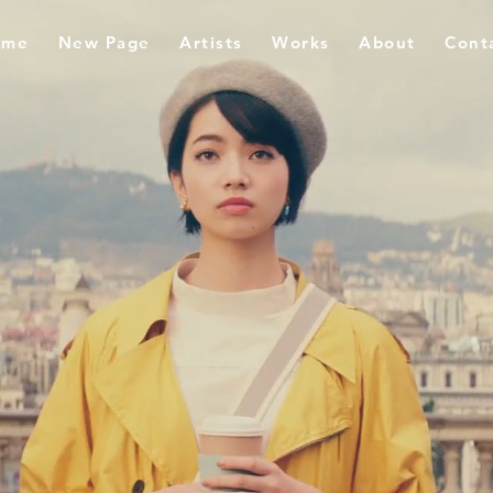
ome
New Page
Artists
Works
About
Cont