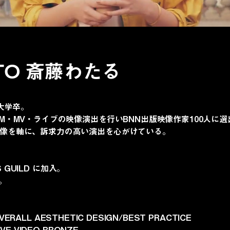
TO
斎藤わたる
術大学卒。
M・MV・ライブの映像演出を行いBNN出版映像作家100人に選
像を軸に、訴求力の高い演出を心がけている。
S GUILD に加入。
入。
OVERALL AESTHETIC DESIGN/BEST PRACTICE