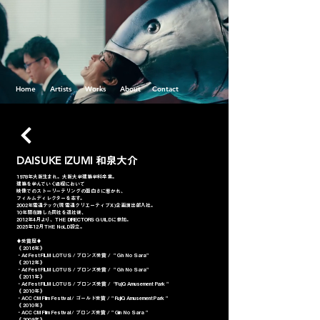
Home
Artists
Works
About
Contact
DAISUKE IZUMI
和泉大介
1978年大阪生まれ。大阪大学建築学科卒業。
建築を学んでいく過程において
映像でのストーリーテリングの面白さに惹かれ、
フィルムディレクターを志す。
2002年電通テック(現 電通クリエーティブＸ)企画演出部入社。
10年間在籍した同社を退社後、
2012年4月より、THE DIRECTORS GUILDに参加。
2025年12月 THE NoLD設立。
♦︎受賞歴♦︎
《 2016年 》
・Ad Fest FILM LOTUS / ブロンズ受賞 / " Gin No Sara"
《 2012年 》
・Ad Fest FILM LOTUS / ブロンズ受賞 / " Gin No Sara"
《 2011年 》
・Ad Fest FILM LOTUS / ブロンズ受賞 / "FujiQ Amusement Park "
《 2010年 》
​・ACC CM Film Festival / ゴールド受賞 / " FujiQ Amusement Park "
《 2010年 》
​・ACC CM Film Festival / ブロンズ受賞 / " Gin No Sara "
《 2009年 》